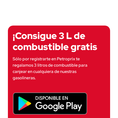
¡Consigue 3 L de
combustible gratis
Sólo por registrarte en Petroprix te
regalamos 3 litros de combustible para
canjear en cualquiera de nuestras
gasolineras.