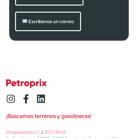
Escríbenos un correo
¡Buscamos terrenos y gasolineras!
info@petroprix.cl
 | 
2
 2570 8504