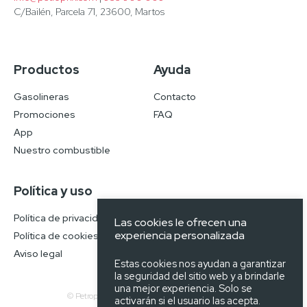
C/Bailén, Parcela 71, 23600, Martos
Productos
Ayuda
Gasolineras
Contacto
Promociones
FAQ
App
Nuestro combustible
Política y uso
Política de privacidad
Las cookies le ofrecen una
experiencia personalizada
Política de cookies
Aviso legal
Estas cookies nos ayudan a garantizar
la seguridad del sitio web y a brindarle
una mejor experiencia. Solo se
© Petroprix 2026 | Todos los derechos reservados.
activarán si el usuario las acepta.