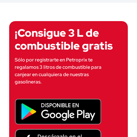
¡Consigue 3 L de
combustible gratis
Sólo por registrarte en Petroprix te
regalamos 3 litros de combustible para
canjear en cualquiera de nuestras
gasolineras.