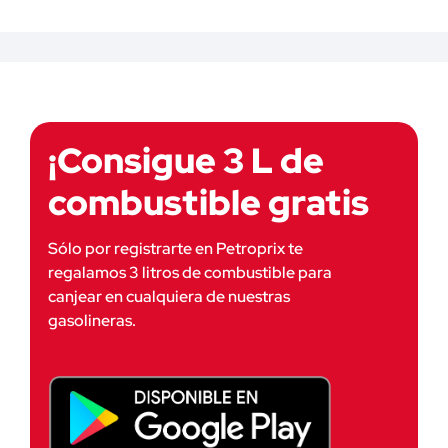
¡Consigue 3 L de
combustible gratis
Sólo por registrarte en Petroprix te
regalamos 3 litros de combustible para
canjear en cualquiera de nuestras
gasolineras.