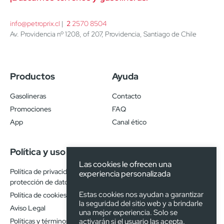
info@petroprix.cl
 | 
2
 2570 8504
Av. Providencia nº 1208, of 207, Providencia, Santiago de Chile
Productos
Ayuda
Gasolineras
Contacto
Promociones
FAQ
App
Canal ético
Política y uso
Las cookies le ofrecen una
Política de privacidad y
experiencia personalizada
protección de datos
Estas cookies nos ayudan a garantizar
Política de cookies
la seguridad del sitio web y a brindarle
Aviso Legal
una mejor experiencia. Solo se
activarán si el usuario las acepta.
Políticas y términos de uso de